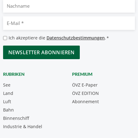
Nachname
E-
Mail
*
Datenschutzbestimmungen
Ich akzeptiere die
Datenschutzbestimmungen
.
*
*
CAPTCHA
RUBRIKEN
PREMIUM
See
ÖVZ E-Paper
Land
ÖVZ EDITION
Luft
Abonnement
Bahn
Binnenschiff
Industrie & Handel