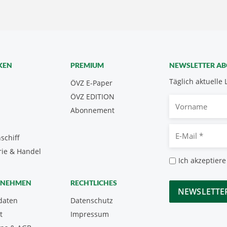
KEN
PREMIUM
NEWSLETTER A
Täglich aktuelle 
ÖVZ E-Paper
ÖVZ EDITION
Vorname
Abonnement
E-
schiff
Mail
rie & Handel
*
Datenschutz
Ich akzeptiere
*
CAPTCHA
RNEHMEN
RECHTLICHES
daten
Datenschutz
t
Impressum