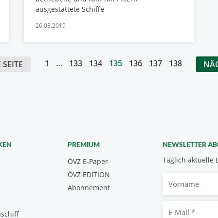
ausgestattete Schiffe
26.03.2019
1
…
133
134
135
136
137
138
 SEITE
NÄC
KEN
PREMIUM
NEWSLETTER A
Täglich aktuelle 
ÖVZ E-Paper
ÖVZ EDITION
Vorname
Abonnement
E-
schiff