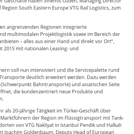
der Geschäfte haben Sinemis Özden, Managing Director
f Region South Eastern Europe VTG Rail Logistics, zum
 den angrenzenden Regionen integrierte
 und multimodalen Projektlogistik sowie im Bereich der
bieten – alles aus einer Hand und direkt vor Ort“,
eit 2015 mit nationalen Leasing- und
n soll nun intensiviert und die Servicepalette rund
Transporte deutlich erweitert werden. Dazu werden
 (Schwerpunkt Bahntransporte) und asiatischen Seite
ffnet, die kundenzentriert neue Produkte und
n.
 als 20-jährige Tätigkeit im Türkei-Geschäft über
 Marktführern der Region im Flüssigtransport mit Tank-
orten von VTG Nakliyat in Istanbul Pendik und Halkali
agt Joachim Goldenbaum, Deputy Head of European