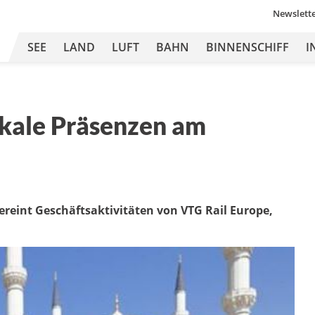
Newslett
SEE
LAND
LUFT
BAHN
BINNENSCHIFF
I
okale Präsenzen am
reint Geschäftsaktivitäten von VTG Rail Europe,