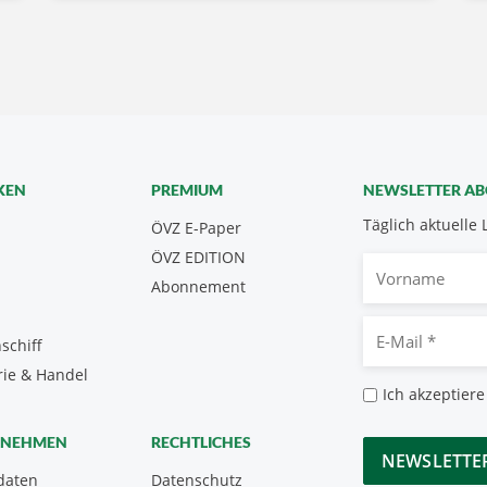
KEN
PREMIUM
NEWSLETTER A
Täglich aktuelle 
ÖVZ E-Paper
ÖVZ EDITION
Vorname
Abonnement
E-
schiff
Mail
rie & Handel
*
Datenschutz
Ich akzeptiere
*
CAPTCHA
RNEHMEN
RECHTLICHES
daten
Datenschutz