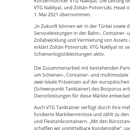
Konzerntochter VTG Nakliyat. Die Leitung 
VTG Nakliyat, und Zoltán Potvorszki, Head o
1. Mai 2021 übernommen.
„In Zukunft können wir in der Türkei sowie
Serviceleistungen in der Bahn-­, Container-
Zollabwicklung und Vermietung von Assets an
erklärt Zoltán Potvorszki. VTG Nakliyat ist s
Schienenlogistikleistungen aktiv.
Die Zusammenarbeit mit bestehenden Partner
um Schienen-, Container- und multimodale 
zwei lokale Präsenzen auf der europäischen
(Schwerpunkt Tanktainer) des Bosporus erö
Dienstleistungen für diese Märkte entwickel
Auch VTG Tanktainer verfügt durch ihre mehr
fundierte Marktkenntnisse und zählt zu den
und Flexitankcontainern. „Mit den Bürostand
schaffen wir unmittelbare Kundennähe“, s