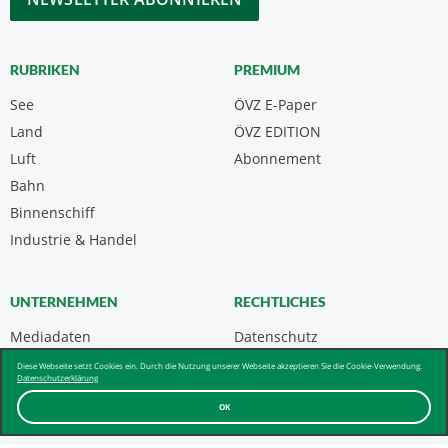
RUBRIKEN
PREMIUM
See
ÖVZ E-Paper
Land
ÖVZ EDITION
Luft
Abonnement
Bahn
Binnenschiff
Industrie & Handel
UNTERNEHMEN
RECHTLICHES
Mediadaten
Datenschutz
Kontakt
Impressum
Diese Webseite setzt Cookies ein. Durch die Nutzung unserer Webseite akzeptieren Sie die Cookie-Verwendung.
Datenschutzerklärung
Über uns & AGB
OK