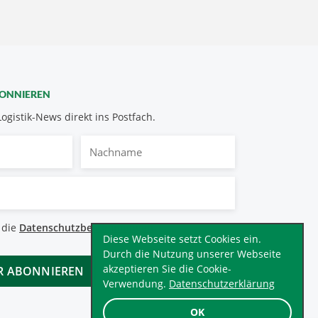
BONNIEREN
Logistik-News direkt ins Postfach.
Nachname
bestimmungen
 die
Datenschutzbestimmungen
.
*
Diese Webseite setzt Cookies ein.
Durch die Nutzung unserer Webseite
akzeptieren Sie die Cookie-
Verwendung.
Datenschutzerklärung
OK