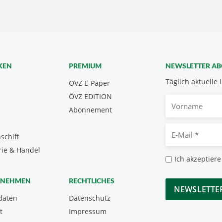
KEN
PREMIUM
NEWSLETTER A
Täglich aktuelle 
ÖVZ E-Paper
ÖVZ EDITION
Vorname
Abonnement
E-
schiff
Mail
rie & Handel
*
Datenschutz
Ich akzeptiere
*
CAPTCHA
RNEHMEN
RECHTLICHES
daten
Datenschutz
t
Impressum