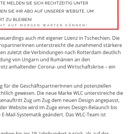
 neuerdings auch mit eigener Lizenz in Tschechien. Die
nspartnerInnen unterstreicht die zunehmend stärkere
en zuletzt die Verbindungen nach Rotterdam deutlich
indung von Ungarn und Rumänien an den
trotz anhaltender Corona- und Wirtschaftskrise – ein
g für die GeschäftspartnerInnen und potenziellen
htlich gewesen. Die neue Marke WLC unterstreiche die
arkenauftritt Zug um Zug dem neuen Design angepasst,
der Website wird im Zuge eines Design-Relaunch bis
ie E-Mail-Systematik geändert. Das WLC-Team ist
ehen bis ins 19. Jahrhundert zurück, als auf der