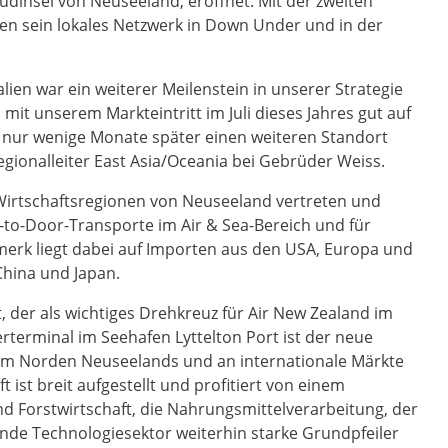
Südinsel von Neuseeland, eröffnet. Mit der zweiten
n sein lokales Netzwerk in Down Under und in der
ien war ein weiterer Meilenstein in unserer Strategie
 mit unserem Markteintritt im Juli dieses Jahres gut auf
, nur wenige Monate später einen weiteren Standort
egionalleiter East Asia/Oceania bei Gebrüder Weiss.
 Wirtschaftsregionen von Neuseeland vertreten und
o-Door-Transporte im Air & Sea-Bereich und für
erk liegt dabei auf Importen aus den USA, Europa und
China und Japan.
, der als wichtiges Drehkreuz für Air New Zealand im
rterminal im Seehafen Lyttelton Port ist der neue
n im Norden Neuseelands und an internationale Märkte
ist breit aufgestellt und profitiert von einem
nd Forstwirtschaft, die Nahrungsmittelverarbeitung, der
de Technologiesektor weiterhin starke Grundpfeiler