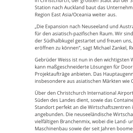
in Christchurch, der größten Stadt auf der 
Station nach Auckland baut das Unternehme
Region East Asia/Oceania weiter aus.
„Die Expansion nach Neuseeland und Austral
für den asiatisch-pazifischen Raum. Wir sind
der Südhalbkugel gestartet und freuen uns
eröffnen zu können“, sagt Michael Zankel, R
Gebrüder Weiss ist nun in den wichtigsten
kann maßgeschneiderte Lösungen für Door-t
Projektaufträge anbieten. Das Hauptaugenm
insbesondere aus asiatischen Märkten wie 
Über den Christchurch International Airport
Süden des Landes dient, sowie das Containe
Standort perfekt an die Wirtschaftszentre
angebunden. Die neuseeländische Wirtschaft 
vielfältigen Branchenmix, wobei die Land- u
Maschinenbau sowie der seit Jahren boomen