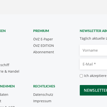
KEN
PREMIUM
NEWSLETTER A
Täglich aktuelle 
ÖVZ E-Paper
ÖVZ EDITION
Vorname
Abonnement
E-
schiff
Mail
rie & Handel
*
Datenschutz
Ich akzeptiere
*
CAPTCHA
RNEHMEN
RECHTLICHES
daten
Datenschutz
t
Impressum