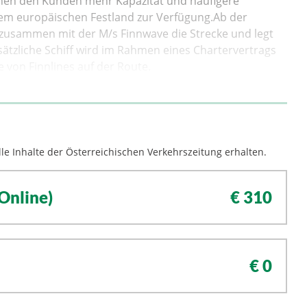
tehen den Kunden mehr Kapazität und häufigere
em europäischen Festland zur Verfügung.Ab der
zusammen mit der M/s Finnwave die Strecke und legt
ätzliche Schiff wird im Rahmen eines Chartervertrags
 von Finnlines auf der Route.
le Inhalte der Österreichischen Verkehrszeitung erhalten.
Online)
€ 310
€ 0