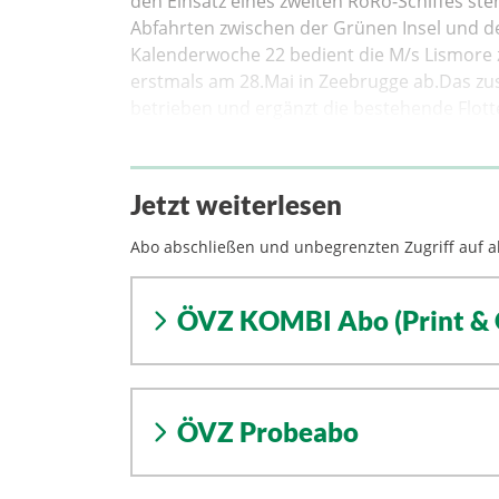
den Einsatz eines zweiten RoRo-Schiffes s
Abfahrten zwischen der Grünen Insel und d
Kalenderwoche 22 bedient die M/s Lismore 
erstmals am 28.Mai in Zeebrugge ab.Das zus
betrieben und ergänzt die bestehende Flotte
Jetzt weiterlesen
Abo abschließen und unbegrenzten Zugriff auf al
ÖVZ KOMBI Abo (Print & 
ÖVZ Probeabo