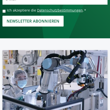
Mail
*
Datenschutzbestimmungen
Ich akzeptiere die
Datenschutzbestimmungen
.
*
*
CAPTCHA