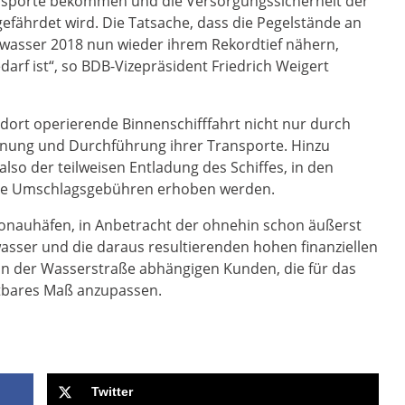
ransporte bekommen und die Versorgungssicherheit der
 gefährdet wird. Die Tatsache, dass die Pegelstände an
wasser 2018 nun wieder ihrem Rekordtief nähern,
arf ist“, so BDB-Vizepräsident Friedrich Weigert
 dort operierende Binnenschifffahrt nicht nur durch
anung und Durchführung ihrer Transporte. Hinzu
lso der teilweisen Entladung des Schiffes, in den
he Umschlagsgebühren erhoben werden.
Donauhäfen, in Anbetracht der ohnehin schon äußerst
asser und die daraus resultierenden hohen finanziellen
on der Wasserstraße abhängigen Kunden, die für das
etbares Maß anzupassen.
Twitter