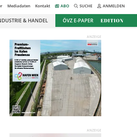
er
Mediadaten
Kontakt
ABO
SUCHE
ANMELDEN
NDUSTRIE & HANDEL
ÖVZ E-PAPER
EDITION
ANZEIGE
ANZEIGE