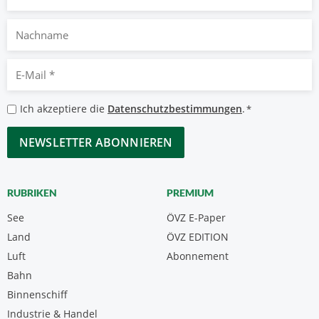
Nachname
E-
Mail
*
Datenschutzbestimmungen
Ich akzeptiere die
Datenschutzbestimmungen
.
*
*
CAPTCHA
RUBRIKEN
PREMIUM
See
ÖVZ E-Paper
Land
ÖVZ EDITION
Luft
Abonnement
Bahn
Binnenschiff
Industrie & Handel