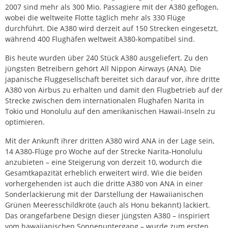
2007 sind mehr als 300 Mio. Passagiere mit der A380 geflogen,
wobei die weltweite Flotte täglich mehr als 330 Flüge
durchführt. Die A380 wird derzeit auf 150 Strecken eingesetzt,
während 400 Flughäfen weltweit A380-kompatibel sind.
Bis heute wurden über 240 Stück A380 ausgeliefert. Zu den
jüngsten Betreibern gehört All Nippon Airways (ANA). Die
japanische Fluggesellschaft bereitet sich darauf vor, ihre dritte
A380 von Airbus zu erhalten und damit den Flugbetrieb auf der
Strecke zwischen dem internationalen Flughafen Narita in
Tokio und Honolulu auf den amerikanischen Hawaii-Inseln zu
optimieren.
Mit der Ankunft ihrer dritten A380 wird ANA in der Lage sein,
14 A380-Flüge pro Woche auf der Strecke Narita-Honolulu
anzubieten – eine Steigerung von derzeit 10, wodurch die
Gesamtkapazität erheblich erweitert wird. Wie die beiden
vorhergehenden ist auch die dritte A380 von ANA in einer
Sonderlackierung mit der Darstellung der Hawaiianischen
Grünen Meeresschildkröte (auch als Honu bekannt) lackiert.
Das orangefarbene Design dieser jüngsten A380 – inspiriert
vom hawaiianischen Sonnenuntergang – wurde zum ersten