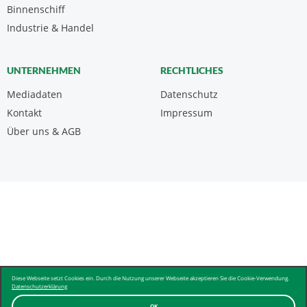
Binnenschiff
Industrie & Handel
UNTERNEHMEN
RECHTLICHES
Mediadaten
Datenschutz
Kontakt
Impressum
Über uns & AGB
Diese Webseite setzt Cookies ein. Durch die Nutzung unserer Webseite akzeptieren Sie die Cookie-Verwendung.
Datenschutzerklärung
OK