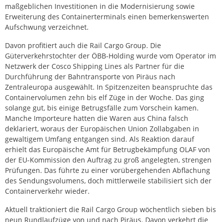
maßgeblichen Investitionen in die Modernisierung sowie
Erweiterung des Containerterminals einen bemerkenswerten
Aufschwung verzeichnet.
Davon profitiert auch die Rail Cargo Group. Die
Güterverkehrstochter der ÖBB-Holding wurde vom Operator im
Netzwerk der Cosco Shipping Lines als Partner für die
Durchführung der Bahntransporte von Piräus nach
Zentraleuropa ausgewählt. In Spitzenzeiten beanspruchte das
Containervolumen zehn bis elf Züge in der Woche. Das ging
solange gut, bis einige Betrugsfälle zum Vorschein kamen.
Manche Importeure hatten die Waren aus China falsch
deklariert, woraus der Europäischen Union Zollabgaben in
gewaltigem Umfang entgangen sind. Als Reaktion darauf
erhielt das Europäische Amt für Betrugbekämpfung OLAF von
der EU-Kommission den Auftrag zu groß angelegten, strengen
Prüfungen. Das führte zu einer vorübergehenden Abflachung
des Sendungsvolumens, doch mittlerweile stabilisiert sich der
Containerverkehr wieder.
Aktuell traktioniert die Rail Cargo Group wöchentlich sieben bis
neun Rundlaufzüge von und nach Piräus. Davon verkehrt die