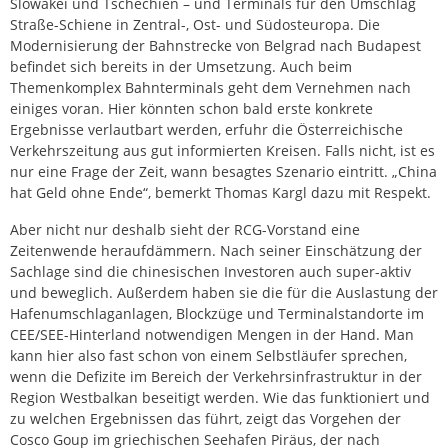
Slowakei und Tschechien – und Terminals für den Umschlag
Straße-Schiene in Zentral-, Ost- und Südosteuropa. Die
Modernisierung der Bahnstrecke von Belgrad nach Budapest
befindet sich bereits in der Umsetzung. Auch beim
Themenkomplex Bahnterminals geht dem Vernehmen nach
einiges voran. Hier könnten schon bald erste konkrete
Ergebnisse verlautbart werden, erfuhr die Österreichische
Verkehrszeitung aus gut informierten Kreisen. Falls nicht, ist es
nur eine Frage der Zeit, wann besagtes Szenario eintritt. „China
hat Geld ohne Ende“, bemerkt Thomas Kargl dazu mit Respekt.
Aber nicht nur deshalb sieht der RCG-Vorstand eine
Zeitenwende heraufdämmern. Nach seiner Einschätzung der
Sachlage sind die chinesischen Investoren auch super-aktiv
und beweglich. Außerdem haben sie die für die Auslastung der
Hafenumschlaganlagen, Blockzüge und Terminalstandorte im
CEE/SEE-Hinterland notwendigen Mengen in der Hand. Man
kann hier also fast schon von einem Selbstläufer sprechen,
wenn die Defizite im Bereich der Verkehrsinfrastruktur in der
Region Westbalkan beseitigt werden. Wie das funktioniert und
zu welchen Ergebnissen das führt, zeigt das Vorgehen der
Cosco Goup im griechischen Seehafen Piräus, der nach