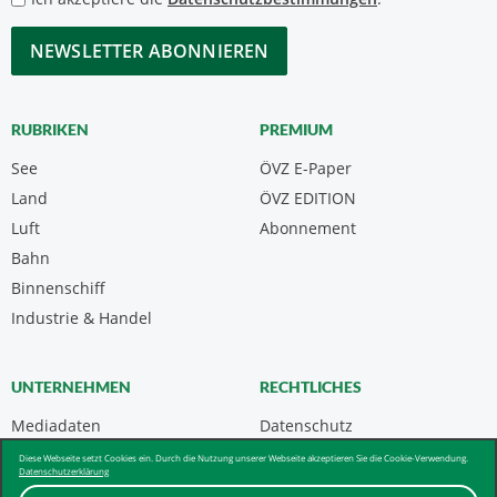
*
CAPTCHA
RUBRIKEN
PREMIUM
See
ÖVZ E-Paper
Land
ÖVZ EDITION
Luft
Abonnement
Bahn
Binnenschiff
Industrie & Handel
UNTERNEHMEN
RECHTLICHES
Mediadaten
Datenschutz
Kontakt
Impressum
Diese Webseite setzt Cookies ein. Durch die Nutzung unserer Webseite akzeptieren Sie die Cookie-Verwendung.
Datenschutzerklärung
Über uns & AGB