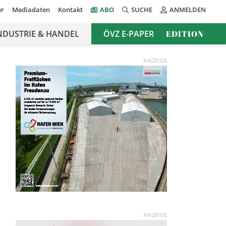
er
Mediadaten
Kontakt
ABO
SUCHE
ANMELDEN
NDUSTRIE & HANDEL
ÖVZ E-PAPER
EDITION
ANZEIGE
ANZEIGE