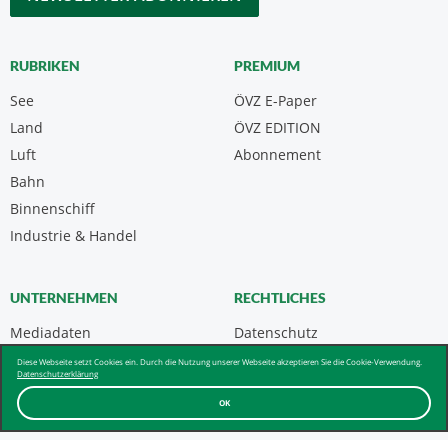
RUBRIKEN
PREMIUM
See
ÖVZ E-Paper
Land
ÖVZ EDITION
Luft
Abonnement
Bahn
Binnenschiff
Industrie & Handel
UNTERNEHMEN
RECHTLICHES
Mediadaten
Datenschutz
Kontakt
Impressum
Diese Webseite setzt Cookies ein. Durch die Nutzung unserer Webseite akzeptieren Sie die Cookie-Verwendung.
Datenschutzerklärung
Über uns & AGB
OK