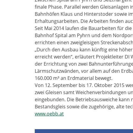
finale Phase. Parallel werden Gleisanlagen i
Bahnhöfen Klaus und Hinterstoder sowie im
Erhaltungsarbeiten. Die Arbeiten finden au
Seit Mai 2014 laufen die Bauarbeiten für d
Bahnhof Spital am Pyhrn und dem Nordport
errichten einen zweigleisigen Streckenabsch
„Durch den Ausbau kann künftig eine höhere 
erreicht werden“, erläutert Projektleiter D
der Errichtung von zwei Bahnunterführung
Lärmschutzwänden, vor allem auf den Erdb
160.000 m³ an Erdmaterial bewegt.
Von 12. September bis 17. Oktober 2015 w
zwei Gleisen samt Weichenverbindungen und
eingebunden. Die Betriebsausweiche kann n
Bestandsgleis sowie die zugehörige, alte t
www.oebb.at