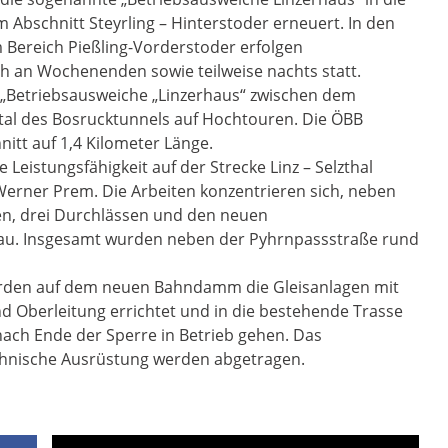
m Abschnitt Steyrling – Hinterstoder erneuert. In den
 Bereich Pießling-Vorderstoder erfolgen
ch an Wochenenden sowie teilweise nachts statt.
ie „Betriebsausweiche „Linzerhaus“ zwischen dem
al des Bosrucktunnels auf Hochtouren. Die ÖBB
nitt auf 1,4 Kilometer Länge.
Leistungsfähigkeit auf der Strecke Linz – Selzthal
I Werner Prem. Die Arbeiten konzentrieren sich, neben
en, drei Durchlässen und den neuen
au. Insgesamt wurden neben der Pyhrnpassstraße rund
erden auf dem neuen Bahndamm die Gleisanlagen mit
 Oberleitung errichtet und in die bestehende Trasse
ach Ende der Sperre in Betrieb gehen. Das
echnische Ausrüstung werden abgetragen.