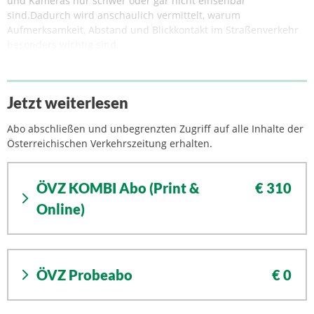
und Kameras nur schwer oder gar nicht einsehbar
sind.Dadurch wird anschaulich vermittelt, warum
Aufmerksamkeit, Abstand und Blickkontakt im Straßenverkehr
besonders wichtig sind.
Jetzt weiterlesen
Abo abschließen und unbegrenzten Zugriff auf alle Inhalte der
Österreichischen Verkehrszeitung erhalten.
ÖVZ KOMBI Abo (Print &
€ 310
Online)
ÖVZ Probeabo
€ 0