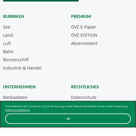
RUBRIKEN
PREMIUM
See
ÖVZ E-Paper
Land
ÖVZ EDITION
Luft
Abonnement
Bahn
Binnenschiff
Industrie & Handel
UNTERNEHMEN
RECHTLICHES
Mediadaten
Datenschutz
Kontakt
Impressum
Diese Webseite setzt Cookies ein. Durch die Nutzung unserer Webseite akzeptieren Sie die Cookie-Verwendung.
Datenschutzerklärung
Über uns & AGB
OK