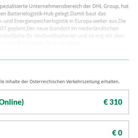
 spezialisierte Unternehmensbereich der DHL Group, hat
n Batterielogistik-Hub gelegt.Damit baut das
- und Energiespeicherlogistik in Europa weiter aus.Die
027 geplant.Der neue Standort im niederländischen
rvicefläche für Hochvoltbatterien und ist eng mit dem
rt von DHL Supply Chain verzahnt.
le Inhalte der Österreichischen Verkehrszeitung erhalten.
Online)
€ 310
€ 0