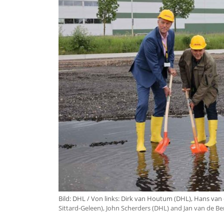
Bild: DHL / Von links: Dirk van Houtum (DHL), Hans v
Sittard-Geleen), John Scherders (DHL) and Jan van de Be