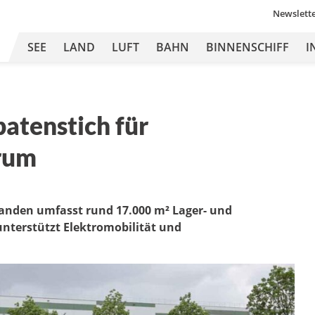
Newslett
SEE
LAND
LUFT
BAHN
BINNENSCHIFF
I
atenstich für
trum
rlanden umfasst rund 17.000 m² Lager- und
unterstützt Elektromobilität und