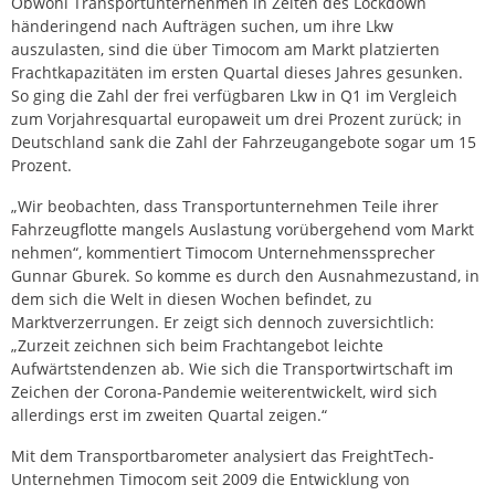
Obwohl Transportunternehmen in Zeiten des Lockdown
händeringend nach Aufträgen suchen, um ihre Lkw
auszulasten, sind die über Timocom am Markt platzierten
Frachtkapazitäten im ersten Quartal dieses Jahres gesunken.
So ging die Zahl der frei verfügbaren Lkw in Q1 im Vergleich
zum Vorjahresquartal europaweit um drei Prozent zurück; in
Deutschland sank die Zahl der Fahrzeugangebote sogar um 15
Prozent.
„Wir beobachten, dass Transportunternehmen Teile ihrer
Fahrzeugflotte mangels Auslastung vorübergehend vom Markt
nehmen“, kommentiert Timocom Unternehmenssprecher
Gunnar Gburek. So komme es durch den Ausnahmezustand, in
dem sich die Welt in diesen Wochen befindet, zu
Marktverzerrungen. Er zeigt sich dennoch zuversichtlich:
„Zurzeit zeichnen sich beim Frachtangebot leichte
Aufwärtstendenzen ab. Wie sich die Transportwirtschaft im
Zeichen der Corona-Pandemie weiterentwickelt, wird sich
allerdings erst im zweiten Quartal zeigen.“
Mit dem Transportbarometer analysiert das FreightTech-
Unternehmen Timocom seit 2009 die Entwicklung von