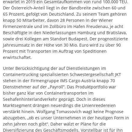
erwartet in 2019 ein Gesamtaufkommen von rund 100.000 TEU.
Der Österreich-Anteil liegt in der Bandbreite zwischen 60 und
65 Prozent, gefolgt von Deutschland. Zu seinem Team gehören
knapp 50 Mitarbeiter, davon 28 Personen in der Wiener
Firmenzentrale und im Zollbüro im Hafen Freudenau, je acht
Beschäftigte in den Niederlassungen Hamburg und Bratislava,
sowie drei Kollegen am Standort Budapest. Der prognostizierte
Jahresumsatz in der Höhe von 30 Mio. Euro wird zu über 90
Prozent mit Transporten im Auftrag von Speditionen
erwirtschaftet.
Unter Berücksichtigung der auf Dienstleistungen im
Containertrucking spezialisierten Schwestergesellschaft JKT
stehen in der Firmengruppe IMS Cargo Austria knapp 70
Dienstnehmer auf der „Payroll“. Das Produktportfolio war
bisher ganz klar von Containertransporten im
Seehafenhinterlandverkehr geprägt. Doch in dieses
Marktsegment drängen neuerdings die Linienreedereien
verstärkt hinein. Wolfgang Tomassovich wagt keine Prognose
abzugeben, ,,ob es unser Unternehmen in der heutigen Form in
zehn Jahren noch gibt“. Daher wälzt er Pläne für die
Diversifizierung des Geschäftsmodells. Vorstellbar ist für ihn