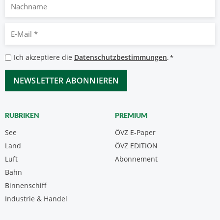
Nachname
E-
Mail
*
Datenschutzbestimmungen
Ich akzeptiere die
Datenschutzbestimmungen
.
*
*
CAPTCHA
RUBRIKEN
PREMIUM
See
ÖVZ E-Paper
Land
ÖVZ EDITION
Luft
Abonnement
Bahn
Binnenschiff
Industrie & Handel