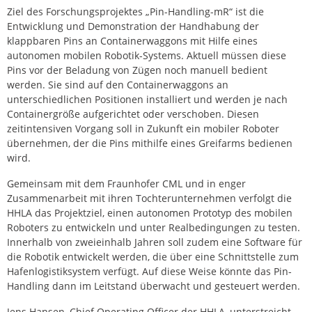
Ziel des Forschungsprojektes „Pin-Handling-mR“ ist die
Entwicklung und Demonstration der Handhabung der
klappbaren Pins an Containerwaggons mit Hilfe eines
autonomen mobilen Robotik-Systems. Aktuell müssen diese
Pins vor der Beladung von Zügen noch manuell bedient
werden. Sie sind auf den Containerwaggons an
unterschiedlichen Positionen installiert und werden je nach
Containergröße aufgerichtet oder verschoben. Diesen
zeitintensiven Vorgang soll in Zukunft ein mobiler Roboter
übernehmen, der die Pins mithilfe eines Greifarms bedienen
wird.
Gemeinsam mit dem Fraunhofer CML und in enger
Zusammenarbeit mit ihren Tochterunternehmen verfolgt die
HHLA das Projektziel, einen autonomen Prototyp des mobilen
Roboters zu entwickeln und unter Realbedingungen zu testen.
Innerhalb von zweieinhalb Jahren soll zudem eine Software für
die Robotik entwickelt werden, die über eine Schnittstelle zum
Hafenlogistiksystem verfügt. Auf diese Weise könnte das Pin-
Handling dann im Leitstand überwacht und gesteuert werden.
Jens Hansen, Chief Operating Officer der HHLA, unterstreicht