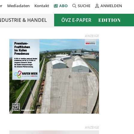
er
Mediadaten
Kontakt
ABO
SUCHE
ANMELDEN
NDUSTRIE & HANDEL
ÖVZ E-PAPER
EDITION
ANZEIGE
ANZEIGE