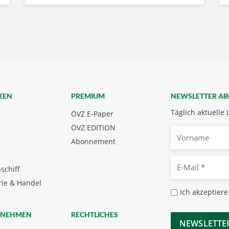
KEN
PREMIUM
NEWSLETTER A
Täglich aktuelle 
ÖVZ E-Paper
ÖVZ EDITION
Vorname
Abonnement
E-
schiff
Mail
rie & Handel
*
Datenschutz
Ich akzeptiere
*
CAPTCHA
RNEHMEN
RECHTLICHES