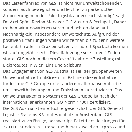
Das Lastenfahrrad von GLS ist nicht nur umweltschonender,
sondern auch beweglicher und leichter zu parken. „Die
Anforderungen in der Paketlogistik ändern sich ständig“, sagt
Dr. Axel Spörl, Region Manager GLS Austria & Portugal. „Daher
treiben wir Innovationen voran und achten dabei auf
Nachhaltigkeit, insbesondere Umweltschutz. Aufgrund der
positiven Erfahrungen wollen wir zeitnah bis zu zehn weitere
Lastenfahrräder in Graz einsetzen“, erläutert Spörl. „So können
wir auf ungefähr sechs Dieselfahrzeuge verzichten.“ Zudem
startet GLS noch in diesem Geschäftsjahr die Zustellung mit
Elektroautos in Wien, Linz und Salzburg.
Das Engagement von GLS Austria ist Teil der gruppenweiten
Umweltinitiative ThinkGreen. Im Rahmen dieser Initiative
fördert die GLS Gruppe unter anderem alternative Antriebe,
um Umweltbelastungen und Emissionen zu reduzieren. Das
Umweltmanagement-System der GLS Gruppe ist nach der
international anerkannten ISO-Norm 14001 zertifiziert.
Die GLS Austria ist eine Tochtergesellschaft der GLS, General
Logistics Systems B.V. mit Hauptsitz in Amsterdam. GLS
realisiert zuverlässige, hochwertige Paketdienstleistungen für
220.000 Kunden in Europa und bietet zusätzlich Express- und