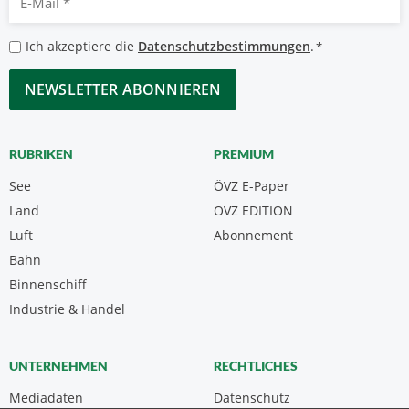
Mail
*
Datenschutzbestimmungen
Ich akzeptiere die
Datenschutzbestimmungen
.
*
*
CAPTCHA
RUBRIKEN
PREMIUM
See
ÖVZ E-Paper
Land
ÖVZ EDITION
Luft
Abonnement
Bahn
Binnenschiff
Industrie & Handel
UNTERNEHMEN
RECHTLICHES
Mediadaten
Datenschutz