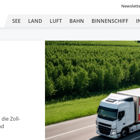
Newslett
SEE
LAND
LUFT
BAHN
BINNENSCHIFF
I
ie Zoll-
nd