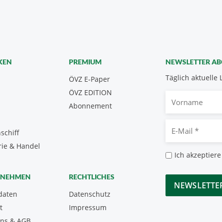
KEN
PREMIUM
NEWSLETTER A
Täglich aktuelle 
ÖVZ E-Paper
ÖVZ EDITION
Vorname
Abonnement
E-
schiff
Mail
rie & Handel
*
Datenschutz
Ich akzeptiere
*
CAPTCHA
RNEHMEN
RECHTLICHES
daten
Datenschutz
t
Impressum
uns & AGB