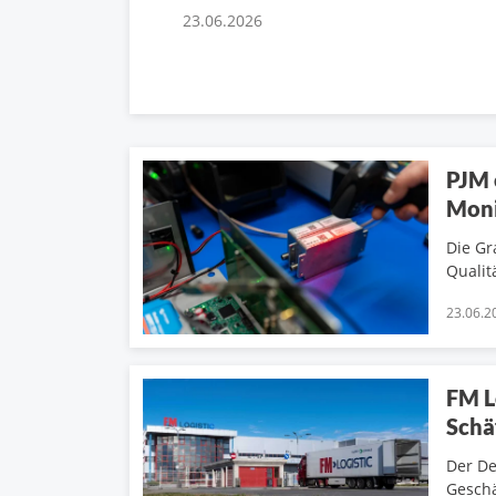
23.06.2026
PJM 
Moni
Die Gr
Qualit
23.06.2
FM L
Schä
Der De
Geschä