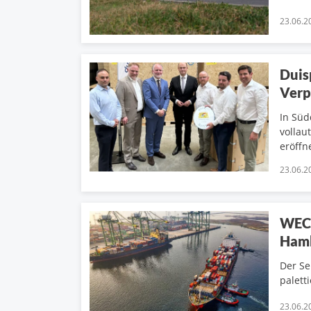
23.06.2
Duis
Verp
In Süd
vollau
eröffn
23.06.2
WEC 
Ham
Der Se
palett
23.06.2