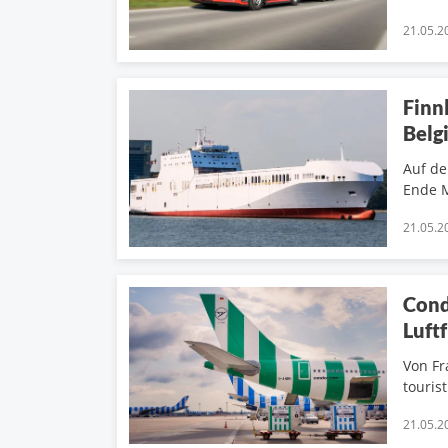
21.05.2
Finn
Belg
Auf de
Ende M
21.05.2
Cond
Luft
Von Fr
touris
21.05.2