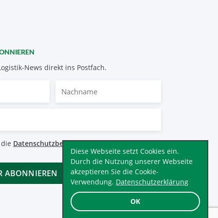
BONNIEREN
Logistik-News direkt ins Postfach.
Nachname
bestimmungen
 die
Datenschutzbestimmungen
.
*
Diese Webseite setzt Cookies ein.
Durch die Nutzung unserer Webseite
akzeptieren Sie die Cookie-
Verwendung.
Datenschutzerklärung
OK