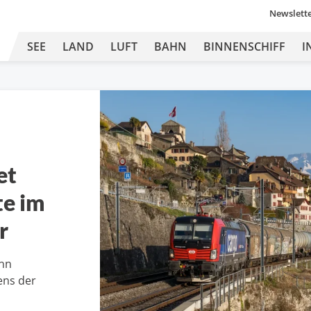
Newslett
SEE
LAND
LUFT
BAHN
BINNENSCHIFF
I
et
te im
r
ahn
ens der