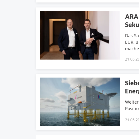
ARA 
Seku
Das Sa
EUR, u
mache
21.05.2
Sieb
Ener
Weiter
Positi
21.05.2