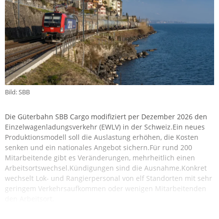
Bild: SBB
Die Güterbahn SBB Cargo modifiziert per Dezember 2026 den
Einzelwagenladungsverkehr (EWLV) in der Schweiz.Ein neues
Produktionsmodell soll die Auslastung erhöhen, die Kosten
senken und ein nationales Angebot sichern.Für rund 200
Mitarbeitende gibt es Veränderungen, mehrheitlich einen
Arbeitsortswechsel.Kündigungen sind die Ausnahme.Konkret
wechselt Lok- und Rangierpersonal von elf Standorten mit sehr
geringem Verkehrsaufkommen oder wenigen Mitarbeitenden
den Arbeitsort.