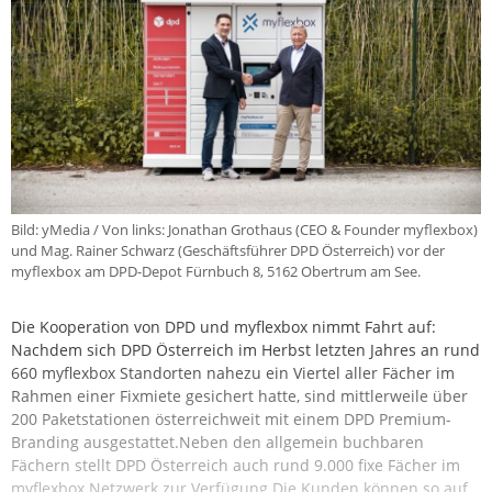
Bild: yMedia / Von links: Jonathan Grothaus (CEO & Founder myflexbox)
und Mag. Rainer Schwarz (Geschäftsführer DPD Österreich) vor der
myflexbox am DPD-Depot Fürnbuch 8, 5162 Obertrum am See.
Die Kooperation von DPD und myflexbox nimmt Fahrt auf:
Nachdem sich DPD Österreich im Herbst letzten Jahres an rund
660 myflexbox Standorten nahezu ein Viertel aller Fächer im
Rahmen einer Fixmiete gesichert hatte, sind mittlerweile über
200 Paketstationen österreichweit mit einem DPD Premium-
Branding ausgestattet.Neben den allgemein buchbaren
Fächern stellt DPD Österreich auch rund 9.000 fixe Fächer im
myflexbox Netzwerk zur Verfügung.Die Kunden können so auf