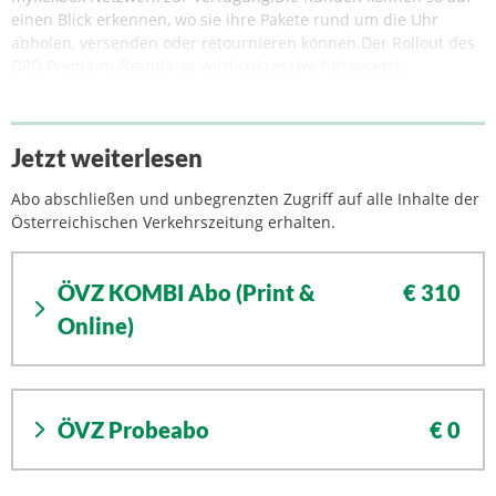
einen Blick erkennen, wo sie ihre Pakete rund um die Uhr
abholen, versenden oder retournieren können.Der Rollout des
DPD Premium-Brandings wird sukzessive fortgesetzt.
Jetzt weiterlesen
Abo abschließen und unbegrenzten Zugriff auf alle Inhalte der
Österreichischen Verkehrszeitung erhalten.
ÖVZ KOMBI Abo (Print &
€ 310
Online)
ÖVZ Probeabo
€ 0