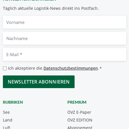
Täglich aktuelle Logistik-News direkt ins Postfach.
Vorname
Nachname
E-
Mail
*
Datenschutzbestimmungen
Ich akzeptiere die
Datenschutzbestimmungen
.
*
*
CAPTCHA
RUBRIKEN
PREMIUM
See
ÖVZ E-Paper
Land
ÖVZ EDITION
Luft
Abonnement