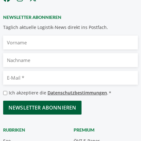
NEWSLETTER ABONNIEREN
Täglich aktuelle Logistik-News direkt ins Postfach.
Vorname
Nachname
E-
Mail
*
Datenschutzbestimmungen
Ich akzeptiere die
Datenschutzbestimmungen
.
*
*
CAPTCHA
RUBRIKEN
PREMIUM
See
ÖVZ E-Paper