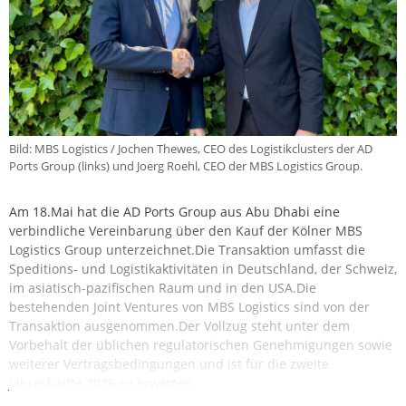
Bild: MBS Logistics / Jochen Thewes, CEO des Logistikclusters der AD
Ports Group (links) und Joerg Roehl, CEO der MBS Logistics Group.
Am 18.Mai hat die AD Ports Group aus Abu Dhabi eine
verbindliche Vereinbarung über den Kauf der Kölner MBS
Logistics Group unterzeichnet.Die Transaktion umfasst die
Speditions- und Logistikaktivitäten in Deutschland, der Schweiz,
im asiatisch-pazifischen Raum und in den USA.Die
bestehenden Joint Ventures von MBS Logistics sind von der
Transaktion ausgenommen.Der Vollzug steht unter dem
Vorbehalt der üblichen regulatorischen Genehmigungen sowie
weiterer Vertragsbedingungen und ist für die zweite
Jahreshälfte 2026 zu erwarten.