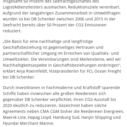
insgesamt 60 Prozent des Seefrachtgeschäftes des
Logistikdienstleisters ausmachen, Reduktionsziele vereinbart.
Aufgrund der langjährigen Zusammenarbeit in Umweltfragen
wurden so bei DB Schenker zwischen 2006 und 2015 in der
Seefracht bereits über 50 Prozent der CO2 Emissionen
reduziert.
„Die Basis für eine nachhaltige und langfristige
Geschäftsbeziehung ist gegenseitiges Vertrauen und
partnerschaftlicher Umgang im Erreichen von Qualitäts- und
Umweltzielen. Die Vereinbarungen sind Meilensteine, weil wir
Nachhaltigkeitsaspekte in Geschäftsbeziehungen einbringen“,
erklärt Anja Roennfeldt, Vizepräsidentin für FCL Ocean Freight
bei DB Schenker.
Durch Investitionen in hochmoderne und Kraftstoff sparende
Schiffe haben inzwischen alle großen Reedereien sich
gegenüber DB Schenker verpflichtet, ihren CO2-Ausstoß bis
2020 deutlich zu reduzieren. Gezeichnet haben solche
Agreements neben CMA CGM bisher die Reedereien Evergreen,
Maersk Line, Hapag Lloyd, Hamburg Süd, Hanjin Shipping und
Hyundai Merchant Marine.