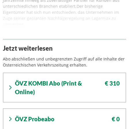
Jahrzehnte hinweg als zuverlässiger Partner für Kunden aus
unterschiedlichen Branchen etabliert.Der bisherige
Eigentümer hat sich nun entschieden, das Unternehmen im
Zuge seiner geplanten Nachfolgeregelung an Lagermax zu
übergeben.
Jetzt weiterlesen
Abo abschließen und unbegrenzten Zugriff auf alle Inhalte der
Österreichischen Verkehrszeitung erhalten.
ÖVZ KOMBI Abo (Print &
€ 310
Online)
ÖVZ Probeabo
€ 0