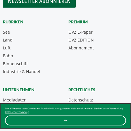
RUBRIKEN
PREMIUM
See
ÖVZ E-Paper
Land
ÖVZ EDITION
Luft
Abonnement
Bahn
Binnenschiff
Industrie & Handel
UNTERNEHMEN
RECHTLICHES
Mediadaten
Datenschutz
Kontakt
Impressum
Diese Webseite setzt Cookies ein. Durch die Nutzung unserer Webseite akzeptieren Sie die Cookie-Verwendung.
Datenschutzerklärung
Über uns & AGB
OK