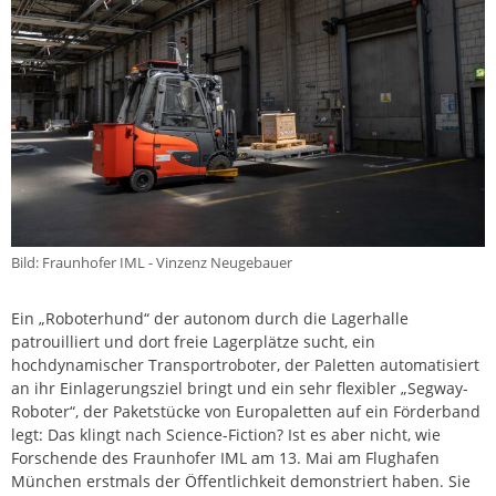
Bild: Fraunhofer IML - Vinzenz Neugebauer
Ein „Roboterhund“ der autonom durch die Lagerhalle
patrouilliert und dort freie Lagerplätze sucht, ein
hochdynamischer Transportroboter, der Paletten automatisiert
an ihr Einlagerungsziel bringt und ein sehr flexibler „Segway-
Roboter“, der Paketstücke von Europaletten auf ein Förderband
legt: Das klingt nach Science-Fiction? Ist es aber nicht, wie
Forschende des Fraunhofer IML am 13. Mai am Flughafen
München erstmals der Öffentlichkeit demonstriert haben. Sie