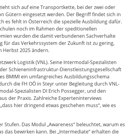
eht sich auf eine Transportkette, bei der zwei oder
 Gütern eingesetzt werden. Der Begriff findet sich in
h es fehlt in Österreich die spezielle Ausbildung dafür.
chulen noch im Rahmen der speditionellen
emien wurden die damit verbundenen Sachverhalte
g für das Verkehrssystem der Zukunft ist zu gering,
im Herbst 2025 ändern.
tzwerk Logistik (VNL). Seine Intermodal-Spezialisten
 der Schieneninfrastruktur-Dienstleistungsgesellschaft
 des BMIMI ein umfangreiches Ausbildungsschema
durch die FH OÖ in Steyr unter Begleitung durch VNL-
modal-Spezialisten DI Erich Possegger, und den
us der Praxis. Zahlreiche Experteninterviews
, „dass hier dringend etwas geschehen muss“, wie es
ier Stufen. Das Modul „Awareness“ beleuchtet, warum es
 das bewirken kann. Bei „Intermediate“ erhalten die