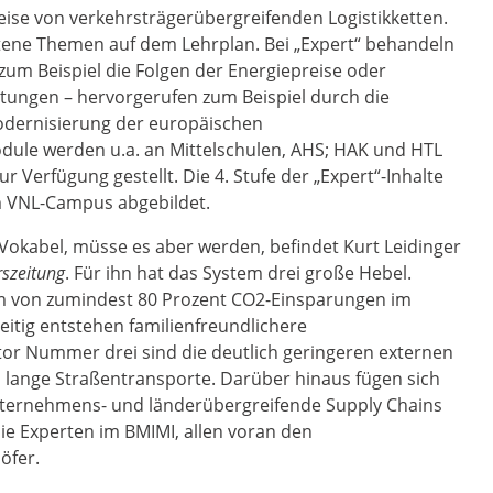
eise von verkehrsträgerübergreifenden Logistikketten.
ttene Themen auf dem Lehrplan. Bei „Expert“ behandeln
 zum Beispiel die Folgen der Energiepreise oder
ngen – hervorgerufen zum Beispiel durch die
dernisierung der europäischen
odule werden u.a. an Mittelschulen, AHS; HAK und HTL
 Verfügung gestellt. Die 4. Stufe der „Expert“-Inhalte
m VNL-Campus abgebildet.
 Vokabel, müsse es aber werden, befindet Kurt Leidinger
rszeitung
. Für ihn hat das System drei große Hebel.
Form von zumindest 80 Prozent CO2-Einsparungen im
eitig entstehen familienfreundlichere
tor Nummer drei sind die deutlich geringeren externen
 lange Straßentransporte. Darüber hinaus fügen sich
nternehmens- und länderübergreifende Supply Chains
ie Experten im BMIMI, allen voran den
öfer.