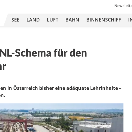
Newslett
SEE
LAND
LUFT
BAHN
BINNENSCHIFF
I
NL-Schema für den
hr
en in Österreich bisher eine adäquate Lehrinhalte –
en.