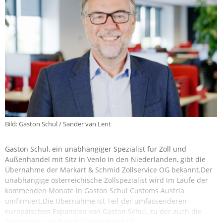
Bild: Gaston Schul / Sander van Lent
Gaston Schul, ein unabhängiger Spezialist für Zoll und
Außenhandel mit Sitz in Venlo in den Niederlanden, gibt die
Übernahme der Markart & Schmid Zollservice OG bekannt.Der
unabhängige österreichische Zollspezialist wird im Laufe der
kommenden Monate in Gaston Schul Customs Austria
umfirmiert.Die Übernahme ist Teil der umfassenderen
europäischen Expansion von Gaston Schul, zu der auch die
Akquisition von Parodi Forwarding S.r.l.