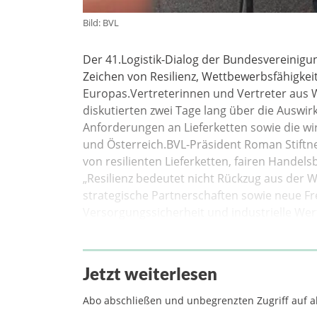
Bild: BVL
Der 41.Logistik-Dialog der Bundesvereinigun
Zeichen von Resilienz, Wettbewerbsfähigkeit
Europas.Vertreterinnen und Vertreter aus Wi
diskutierten zwei Tage lang über die Ausw
Anforderungen an Lieferketten sowie die wi
und Österreich.BVL-Präsident Roman Stiftn
von resilienten Lieferketten, fairen Hande
„Resilienz bedeutet nicht Rückzug aus der W
strategische Partnerschaften sowie neue 
Versorgungssicherheit und industrielle Wer
Jetzt weiterlesen
Abo abschließen und unbegrenzten Zugriff auf al