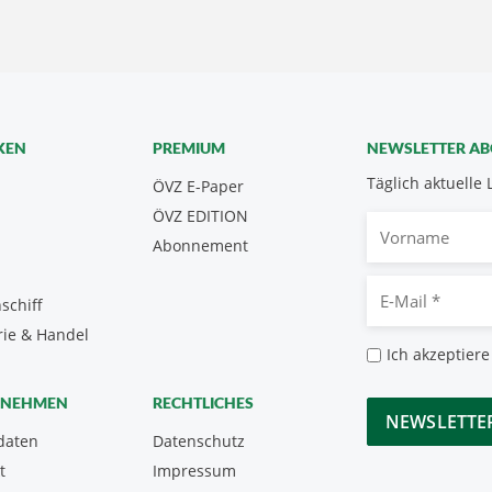
KEN
PREMIUM
NEWSLETTER A
Täglich aktuelle 
ÖVZ E-Paper
ÖVZ EDITION
Vorname
Abonnement
E-
schiff
Mail
rie & Handel
*
Datenschutz
Ich akzeptiere
*
CAPTCHA
RNEHMEN
RECHTLICHES
daten
Datenschutz
t
Impressum