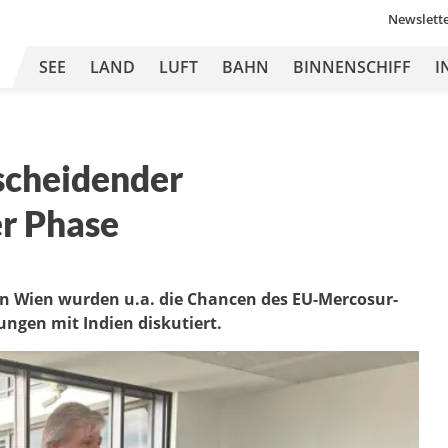
Newslett
SEE
LAND
LUFT
BAHN
BINNENSCHIFF
I
tscheidender
er Phase
en Wien wurden u.a. die Chancen des EU-Mercosur-
ngen mit Indien diskutiert.