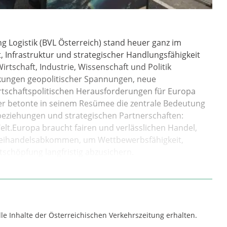
g Logistik (BVL Österreich) stand heuer ganz im
, Infrastruktur und strategischer Handlungsfähigkeit
rtschaft, Industrie, Wissenschaft und Politik
irkungen geopolitischer Spannungen, neue
rtschaftspolitischen Herausforderungen für Europa
er betonte in seinem Resümee die zentrale Bedeutung
lsbeziehungen und strategischen Partnerschaften:
elt.Europa braucht fairen und verlässlichen Handel,
Freihandelsabkommen, um Wettbewerbsfähigkeit,
tschöpfung langfristig abzusichern.
le Inhalte der Österreichischen Verkehrszeitung erhalten.