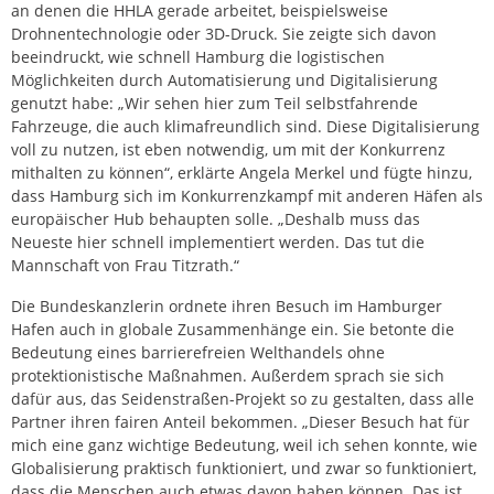
an denen die HHLA gerade arbeitet, beispielsweise
Drohnentechnologie oder 3D-Druck. Sie zeigte sich davon
beeindruckt, wie schnell Hamburg die logistischen
Möglichkeiten durch Automatisierung und Digitalisierung
genutzt habe: „Wir sehen hier zum Teil selbstfahrende
Fahrzeuge, die auch klimafreundlich sind. Diese Digitalisierung
voll zu nutzen, ist eben notwendig, um mit der Konkurrenz
mithalten zu können“, erklärte Angela Merkel und fügte hinzu,
dass Hamburg sich im Konkurrenzkampf mit anderen Häfen als
europäischer Hub behaupten solle. „Deshalb muss das
Neueste hier schnell implementiert werden. Das tut die
Mannschaft von Frau Titzrath.“
Die Bundeskanzlerin ordnete ihren Besuch im Hamburger
Hafen auch in globale Zusammenhänge ein. Sie betonte die
Bedeutung eines barrierefreien Welthandels ohne
protektionistische Maßnahmen. Außerdem sprach sie sich
dafür aus, das Seidenstraßen-Projekt so zu gestalten, dass alle
Partner ihren fairen Anteil bekommen. „Dieser Besuch hat für
mich eine ganz wichtige Bedeutung, weil ich sehen konnte, wie
Globalisierung praktisch funktioniert, und zwar so funktioniert,
dass die Menschen auch etwas davon haben können. Das ist