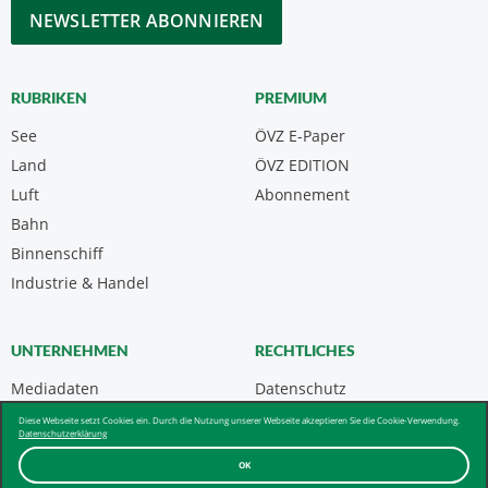
CAPTCHA
RUBRIKEN
PREMIUM
See
ÖVZ E-Paper
Land
ÖVZ EDITION
Luft
Abonnement
Bahn
Binnenschiff
Industrie & Handel
UNTERNEHMEN
RECHTLICHES
Mediadaten
Datenschutz
Kontakt
Impressum
Diese Webseite setzt Cookies ein. Durch die Nutzung unserer Webseite akzeptieren Sie die Cookie-Verwendung.
Datenschutzerklärung
Über uns & AGB
OK