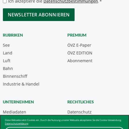
Datenschutzbestimmungen
Ich akzeptiere die
Datenschutzbestimmungen
.
*
*
CAPTCHA
RUBRIKEN
PREMIUM
See
ÖVZ E-Paper
Land
ÖVZ EDITION
Luft
Abonnement
Bahn
Binnenschiff
Industrie & Handel
UNTERNEHMEN
RECHTLICHES
Mediadaten
Datenschutz
Kontakt
Impressum
Diese Webseite setzt Cookies ein. Durch die Nutzung unserer Webseite akzeptieren Sie die Cookie-Verwendung.
Datenschutzerklärung
Über uns & AGB