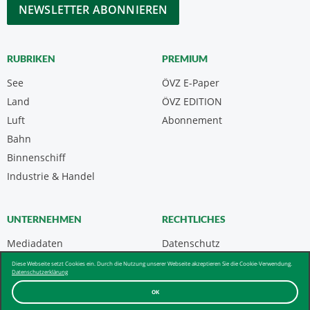
CAPTCHA
RUBRIKEN
PREMIUM
See
ÖVZ E-Paper
Land
ÖVZ EDITION
Luft
Abonnement
Bahn
Binnenschiff
Industrie & Handel
UNTERNEHMEN
RECHTLICHES
Mediadaten
Datenschutz
Kontakt
Impressum
Diese Webseite setzt Cookies ein. Durch die Nutzung unserer Webseite akzeptieren Sie die Cookie-Verwendung.
Datenschutzerklärung
Über uns & AGB
OK