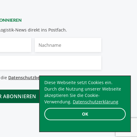
BONNIEREN
Logistik-News direkt ins Postfach.
Nachname
bestimmungen
 die
Datenschutzbestimmungen
.
*
Diese Webseite setzt Cookies ein.
Durch die Nutzung unserer Webseite
akzeptieren Sie die Cookie-
Verwendung.
Datenschutzerklärung
OK