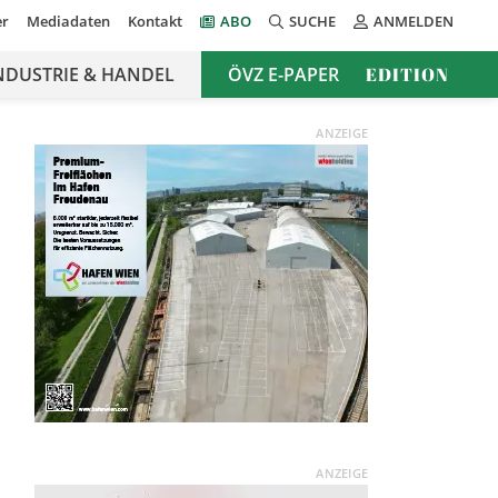
er
Mediadaten
Kontakt
ABO
SUCHE
ANMELDEN
NDUSTRIE & HANDEL
ÖVZ E-PAPER
EDITION
ANZEIGE
ANZEIGE