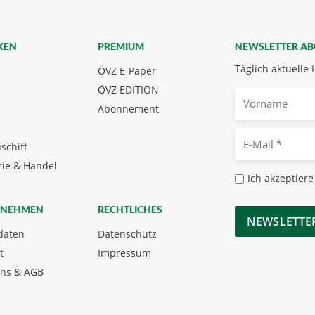
KEN
PREMIUM
NEWSLETTER A
Täglich aktuelle 
ÖVZ E-Paper
ÖVZ EDITION
Vorname
Abonnement
E-
schiff
Mail
rie & Handel
*
Datenschutz
Ich akzeptiere
*
CAPTCHA
RNEHMEN
RECHTLICHES
daten
Datenschutz
t
Impressum
uns & AGB