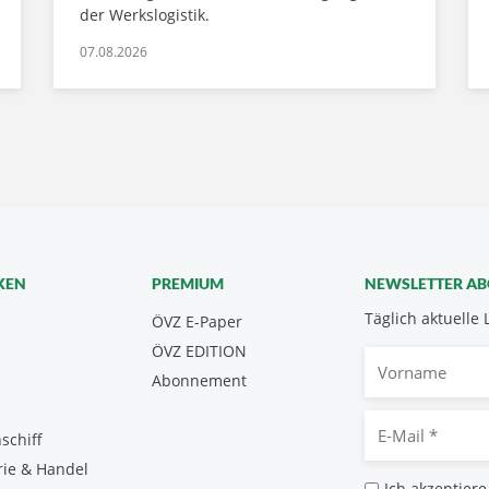
der Werkslogistik.
07.08.2026
KEN
PREMIUM
NEWSLETTER A
Täglich aktuelle 
ÖVZ E-Paper
ÖVZ EDITION
Vorname
Abonnement
E-
schiff
Mail
rie & Handel
*
Datenschutz
Ich akzeptiere