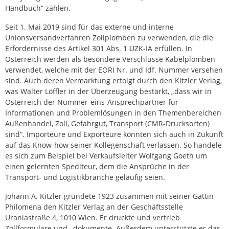
Handbuch“ zählen.
Seit 1. Mai 2019 sind für das externe und interne
Unionsversandverfahren Zollplomben zu verwenden, die die
Erfordernisse des Artikel 301 Abs. 1 UZK-IA erfüllen. In
Österreich werden als besondere Verschlüsse Kabelplomben
verwendet, welche mit der EORI Nr. und Idf. Nummer versehen
sind. Auch deren Vermarktung erfolgt durch den Kitzler Verlag,
was Walter Löffler in der Überzeugung bestärkt, „dass wir in
Österreich der Nummer-eins-Ansprechpartner für
Informationen und Problemlösungen in den Themenbereichen
Außenhandel, Zoll, Gefahrgut, Transport (CMR-Drucksorten)
sind“. Importeure und Exporteure könnten sich auch in Zukunft
auf das Know-how seiner Kollegenschaft verlassen. So handele
es sich zum Beispiel bei Verkaufsleiter Wolfgang Goeth um
einen gelernten Spediteur, dem die Ansprüche in der
Transport- und Logistikbranche geläufig seien.
Johann A. Kitzler gründete 1923 zusammen mit seiner Gattin
Philomena den Kitzler Verlag an der Geschäftsstelle
Uraniastraße 4, 1010 Wien. Er druckte und vertrieb
Zollformulare und –dokumente. Außerdem unterstützte er das