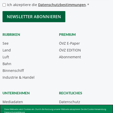
*
Datenschutzbestimmungen
Ich akzeptiere die
Datenschutzbestimmungen
.
*
*
CAPTCHA
RUBRIKEN
PREMIUM
See
ÖVZ E-Paper
Land
ÖVZ EDITION
Luft
Abonnement
Bahn
Binnenschiff
Industrie & Handel
UNTERNEHMEN
RECHTLICHES
Mediadaten
Datenschutz
Kontakt
Impressum
Diese Webseite setzt Cookies ein. Durch die Nutzung unserer Webseite akzeptieren Sie die Cookie-Verwendung.
Datenschutzerklärung