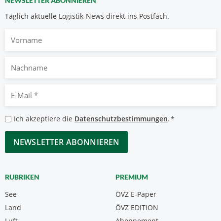
NEWSLETTER ABONNIEREN
Täglich aktuelle Logistik-News direkt ins Postfach.
Vorname
Nachname
E-
Mail
*
Datenschutzbestimmungen
Ich akzeptiere die
Datenschutzbestimmungen
.
*
*
CAPTCHA
RUBRIKEN
PREMIUM
See
ÖVZ E-Paper
Land
ÖVZ EDITION
Luft
Abonnement