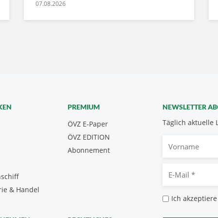
07.08.2026
KEN
PREMIUM
NEWSLETTER A
Täglich aktuelle 
ÖVZ E-Paper
ÖVZ EDITION
Vorname
Abonnement
E-
schiff
Mail
rie & Handel
*
Datenschutz
Ich akzeptiere
*
CAPTCHA