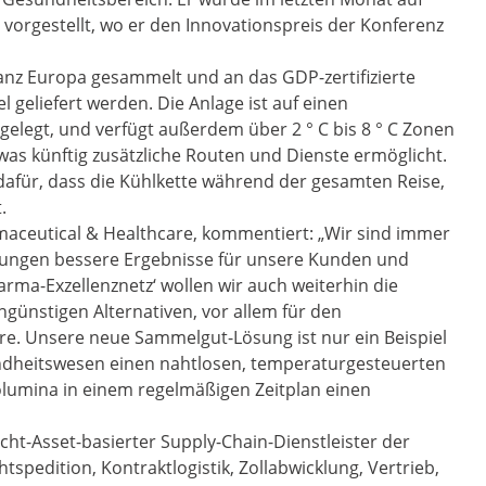
 vorgestellt, wo er den Innovationspreis der Konferenz
nz Europa gesammelt und an das GDP-zertifizierte
geliefert werden. Die Anlage ist auf einen
gelegt, und verfügt außerdem über 2 ° C bis 8 ° C Zonen
as künftig zusätzliche Routen und Dienste ermöglicht.
dafür, dass die Kühlkette während der gesamten Reise,
.
rmaceutical & Healthcare, kommentiert: „Wir sind immer
sungen bessere Ergebnisse für unsere Kunden und
arma-Exzellenznetz‘ wollen wir auch weiterhin die
günstigen Alternativen, vor allem für den
re. Unsere neue Sammelgut-Lösung ist nur ein Beispiel
ndheitswesen einen nahtlosen, temperaturgesteuerten
olumina in einem regelmäßigen Zeitplan einen
nicht-Asset-basierter Supply-Chain-Dienstleister der
tspedition, Kontraktlogistik, Zollabwicklung, Vertrieb,