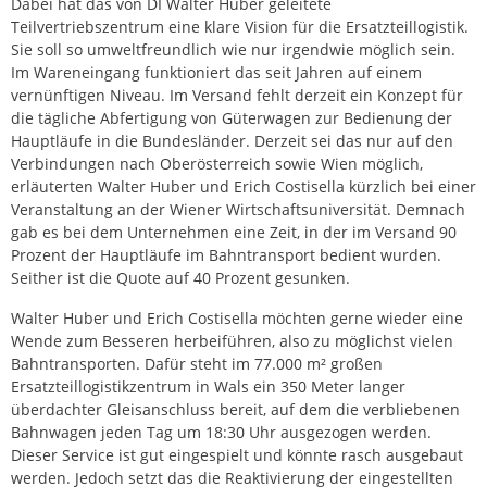
Dabei hat das von DI Walter Huber geleitete
Teilvertriebszentrum eine klare Vision für die Ersatzteillogistik.
Sie soll so umweltfreundlich wie nur irgendwie möglich sein.
Im Wareneingang funktioniert das seit Jahren auf einem
vernünftigen Niveau. Im Versand fehlt derzeit ein Konzept für
die tägliche Abfertigung von Güterwagen zur Bedienung der
Hauptläufe in die Bundesländer. Derzeit sei das nur auf den
Verbindungen nach Oberösterreich sowie Wien möglich,
erläuterten Walter Huber und Erich Costisella kürzlich bei einer
Veranstaltung an der Wiener Wirtschaftsuniversität. Demnach
gab es bei dem Unternehmen eine Zeit, in der im Versand 90
Prozent der Hauptläufe im Bahntransport bedient wurden.
Seither ist die Quote auf 40 Prozent gesunken.
Walter Huber und Erich Costisella möchten gerne wieder eine
Wende zum Besseren herbeiführen, also zu möglichst vielen
Bahntransporten. Dafür steht im 77.000 m² großen
Ersatzteillogistikzentrum in Wals ein 350 Meter langer
überdachter Gleisanschluss bereit, auf dem die verbliebenen
Bahnwagen jeden Tag um 18:30 Uhr ausgezogen werden.
Dieser Service ist gut eingespielt und könnte rasch ausgebaut
werden. Jedoch setzt das die Reaktivierung der eingestellten