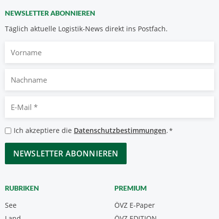
NEWSLETTER ABONNIEREN
Täglich aktuelle Logistik-News direkt ins Postfach.
Vorname
Nachname
E-
Mail
*
Datenschutzbestimmungen
Ich akzeptiere die
Datenschutzbestimmungen
.
*
*
CAPTCHA
RUBRIKEN
PREMIUM
See
ÖVZ E-Paper
Land
ÖVZ EDITION