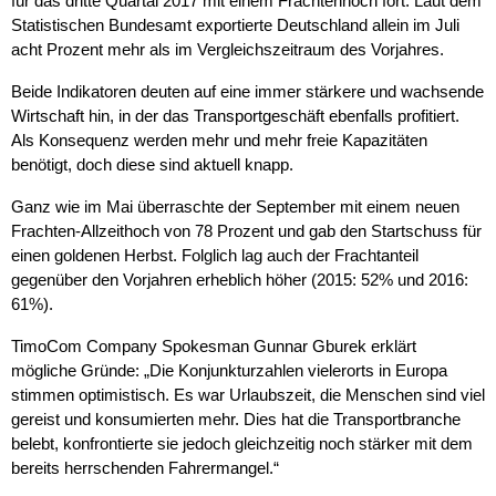
für das dritte Quartal 2017 mit einem Frachtenhoch fort. Laut dem
Statistischen Bundesamt exportierte Deutschland allein im Juli
acht Prozent mehr als im Vergleichszeitraum des Vorjahres.
Beide Indikatoren deuten auf eine immer stärkere und wachsende
Wirtschaft hin, in der das Transportgeschäft ebenfalls profitiert.
Als Konsequenz werden mehr und mehr freie Kapazitäten
benötigt, doch diese sind aktuell knapp.
Ganz wie im Mai überraschte der September mit einem neuen
Frachten-Allzeithoch von 78 Prozent und gab den Startschuss für
einen goldenen Herbst. Folglich lag auch der Frachtanteil
gegenüber den Vorjahren erheblich höher (2015: 52% und 2016:
61%).
TimoCom Company Spokesman Gunnar Gburek erklärt
mögliche Gründe: „Die Konjunkturzahlen vielerorts in Europa
stimmen optimistisch. Es war Urlaubszeit, die Menschen sind viel
gereist und konsumierten mehr. Dies hat die Transportbranche
belebt, konfrontierte sie jedoch gleichzeitig noch stärker mit dem
bereits herrschenden Fahrermangel.“