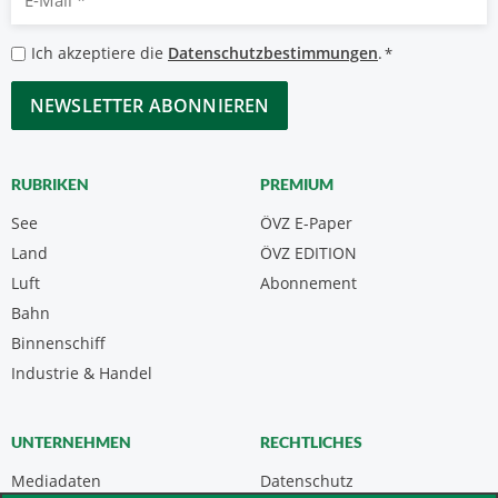
Mail
*
Datenschutzbestimmungen
Ich akzeptiere die
Datenschutzbestimmungen
.
*
*
CAPTCHA
RUBRIKEN
PREMIUM
See
ÖVZ E-Paper
Land
ÖVZ EDITION
Luft
Abonnement
Bahn
Binnenschiff
Industrie & Handel
UNTERNEHMEN
RECHTLICHES
Mediadaten
Datenschutz