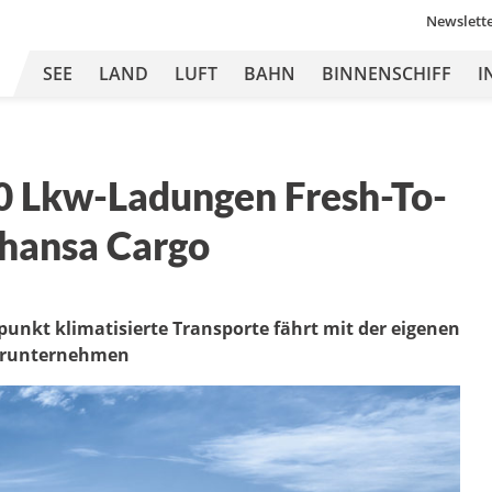
Newslett
SEE
LAND
LUFT
BAHN
BINNENSCHIFF
I
00 Lkw-Ladungen Fresh-To-
thansa Cargo
punkt klimatisierte Transporte fährt mit der eigenen
nerunternehmen