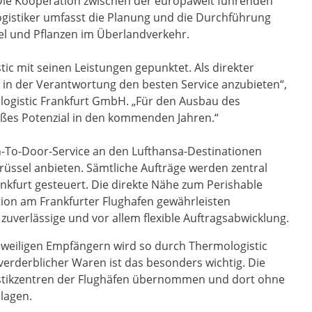
 Die Kooperation zwischen der europaweit führenden
ogistiker umfasst die Planung und die Durchführung
el und Pflanzen im Überlandverkehr.
tic mit seinen Leistungen gepunktet. Als direkter
in der Verantwortung den besten Service anzubieten“,
ogistic Frankfurt GmbH. „Für den Ausbau des
oßes Potenzial in den kommenden Jahren.“
-To-Door-Service an den Lufthansa-Destinationen
rüssel anbieten. Sämtliche Aufträge werden zentral
nkfurt gesteuert. Die direkte Nähe zum Perishable
tion am Frankfurter Flughafen gewährleisten
zuverlässige und vor allem flexible Auftragsabwicklung.
eweiligen Empfängern wird so durch Thermologistic
 verderblicher Waren ist das besonders wichtig. Die
istikzentren der Flughäfen übernommen und dort ohne
lagen.